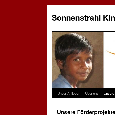
Sonnenstrahl Kin
Unser Anliegen
Über uns
Unsere 
Zum
Inhalt
Unsere Förderprojekt
springen