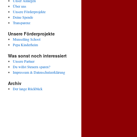
Unser Anliegen
Über uns
Unsere Förderprojekte
Deine Spende
Transparenz
Unsere Förderprojekte
Munselling School
Pepa Kinderheim
Was sonst noch interessiert
Unsere Partner
Du willst Steuern sparen?
Impressum & Datenschutzerklärung
Archiv
Der lange Rückblick